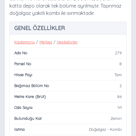
katta depo olarak tek bölüme ayrılmıştır. Taşınmaz
doğalgaz yakıtlı kombi ile ısınmaktadır.
GENEL ÖZELLİKLER
Kastamonu
/
Merkez
/
Hepkebirler
Ada No
279
Parsel No
8
Hisse Payı
Tam
Bağımsız Bölüm No
2
Metre Kare (Brüt)
86
Oda Sayısı
1+1
Bulunduğu Kat
Zemin
Isıtma
Doğalgaz - Kombi