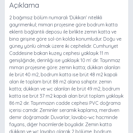
Açıklama
2 bağımsız bölüm numaralı ‘Dükkan’ nitelikli
gayrimenkul; mimari projesine göre bodrum katta
eklenti bağlantılı deposu ile birlikte zemin katta ve
bina girişine göre sol-ön kolda konumludur. Doğu ve
güney yönlü olmak üzere iki cephelidir. Cumhuriyet
Caddesine bakan kuzey cephesi yaklaşık 11 m
genişliğinde, derinliği ise yaklaşık 10 m’ dir. Taşınmaz
mimari projesine göre: zemin katta; dükkan alanları
ile brüt 40 m2, bodrum katta ise brüt 48 m2 kapalı
alan ile toplam brüt 88 m2 alana sahiptir. zemin
katta; dükkan ve wc alanları ile brüt 49 m2, bodrum
katta ise brüt 37 m2 kapalı alan brüt toplam yaklaşık
86 m2 dir. Taşınmazın cadde cephesi PVC doğrama
içerisi camdır. Zeminler seramik kaplama, merdiven
demir doğramadır. Duvarlar; lavabo-wc hacminde
fayans, diğer hacimlerde boyalıdır. Zemin katta
dükkan ve wc lavabo olarak 2 bölüme, bodrum